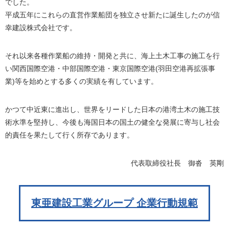
でした。
平成五年にこれらの直営作業船団を独立させ新たに誕生したのが信
幸建設株式会社です。
それ以来各種作業船の維持・開発と共に、海上土木工事の施工を行
い関西国際空港・中部国際空港・東京国際空港(羽田空港再拡張事
業)等を始めとする多くの実績を有しています。
かつて中近東に進出し、世界をリードした日本の港湾土木の施工技
術水準を堅持し、今後も海国日本の国土の健全な発展に寄与し社会
的責任を果たして行く所存であります。
代表取締役社長 御沓 英剛
東亜建設工業グループ 企業行動規範