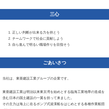
三心
正しい判断が出来る力を持とう
チームワークで社会に貢献しよう
自ら進んで明るい職場作りを目指そう
ごあいさつ
当社は、東亜建設工業グループの企業です。
東亜建設工業は明治以来東京湾を始めとする臨海工業地帯の造成を
含む日本の国土建設の一翼を担って来ました。
その主力は海上に在るポンプ式浚渫船をはじめとする各種作業船団